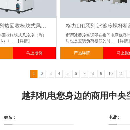
格力MR系列热回收模块式风冷冷(热)水机组 R410A环保冷媒 高效制冷制热+免费生活热水
热回收模块式风冷冷（热）
所谓冰蓄冷空调即在夜间电网低容时
0A）1.…
【详情】
时也是空调负荷很低的时…
【详情
马上报价
产品详情
马上报
1
2
3
4
5
6
7
8
9
10
11
越邦机电您身边的商用中央
姓名：
电话：