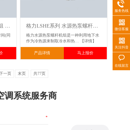
服务热线
格力LHI系列 冰蓄冷螺杆机组 适用于大型商场.酒店.医院.数据中心稳定供冷
格力LSHE系列 水源热泵螺杆机组 水源热回收技术 一机实现制冷供热 节能率超40%
微信客服
间(同
格力水源热泵螺杆机组是一种利用地下水
】
作为冷热源来制取冷水和热…
【详情】
关注抖音
价
产品详情
马上报价
在线留言
下一页
末页
共77页
空调系统服务商
*