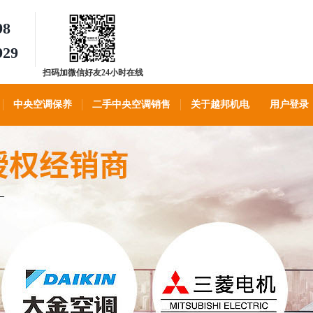
98
929
扫码加微信好友24小时在线
客服
中央空调保养
二手中央空调销售
关于越邦机电
用户登录