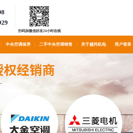
98
929
扫码加微信好友24小时在线
客服
中央空调保养
二手中央空调销售
关于越邦机电
用户登录