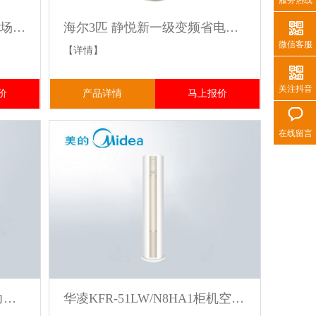
服务热线
海信轻商一拖二/柜机满足商场店铺工厂车间办公场所等场所
海尔3匹 静悦新一级变频省电客厅空调立式柜机强效冷暖以旧换新
微信客服
【详情】
关注抖音
价
产品详情
马上报价
在线留言
格力柜机 商用中央空调 格力十匹柜机 10匹立式空调10HP主机
华凌KFR-51LW/N8HA1柜机空调3匹一级能效