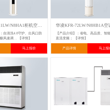
华凌KFR-51LW/N8HA1柜机空调2匹新一级能效
：自清洗4.0守护、出风口防
【产品介绍】：省电、高品质、智
无极风速调…
【详情】
直流变频；
【详情】
马上报价
产品详情
马上报