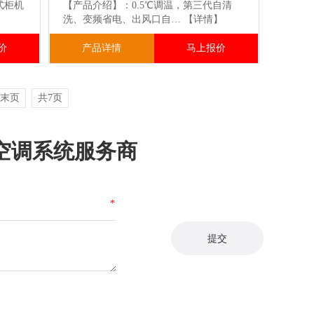
式柜机
【产品介绍】：0.5℃调温，第三代自清
洗、变频省电、出风口自…
【详情】
价
产品详情
马上报价
末页
共7页
空调系统服务商
*