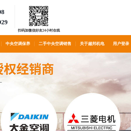
98
929
扫码加微信好友24小时在线
客服
中央空调保养
二手中央空调销售
关于越邦机电
用户登录