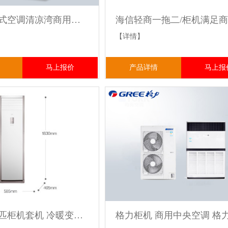
格力5匹柜式空调清凉湾商用柜机380V工业电 独立除湿2级节能省电
【详情】
马上报价
产品详情
马上报
美的空调5匹柜机套机 冷暖变频三级远距离送风低温制热高温制冷