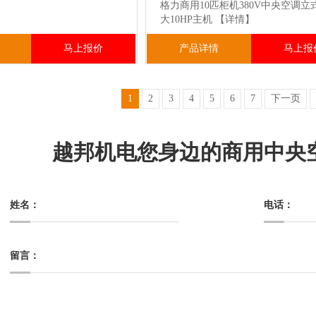
格力商用10匹柜机380V中央空调立
大10HP主机
【详情】
马上报价
产品详情
马上报
1
2
3
4
5
6
7
下一页
越邦机电您身边的商用中央
姓名：
电话：
留言：