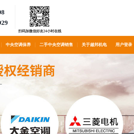
98
929
扫码加微信好友24小时在线
客服
中央空调保养
二手中央空调销售
关于越邦机电
用户登录