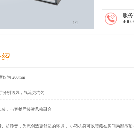
服务
400-
1
/1
介绍
度仅为
200mm
厅分别送风，气流更均匀
安装，与客餐厅装潢风格融合
量、超静音，为您创造更舒适的环境，
小巧机身可以暗藏在房间局部吊顶