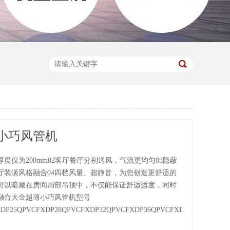
小巧风管机
厚度仅为200mm02客厅餐厅分别送风，气流更均匀03隐蔽
厅装潢风格融合04四档风量、超静音，为您创造更舒适的
可以暗藏在房间局部吊顶中，不仅能保证舒适适度，同时
融合大金超薄小巧风管机型号
DP25QPVCFXDP28QPVCFXDP32QPVCFXDP36QPVCFXDP40QPVCFXD...