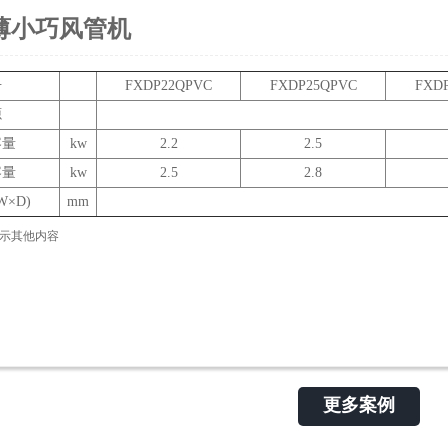
薄小巧风管机
号
FXDP22QPVC
FXDP25QPVC
FXD
源
容量
kw
2.2
2.5
容量
kw
2.5
2.8
W×D)
mm
示其他内容
更多案例