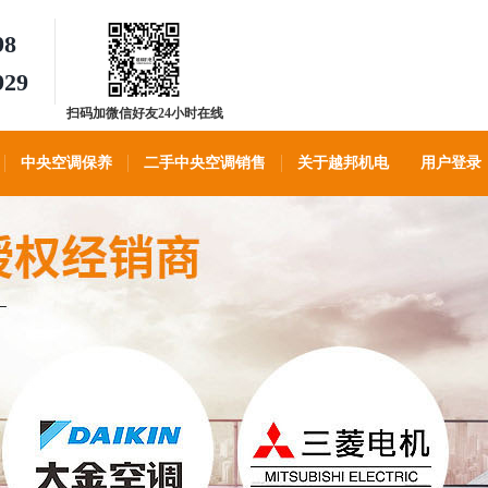
98
929
扫码加微信好友24小时在线
客服
中央空调保养
二手中央空调销售
关于越邦机电
用户登录