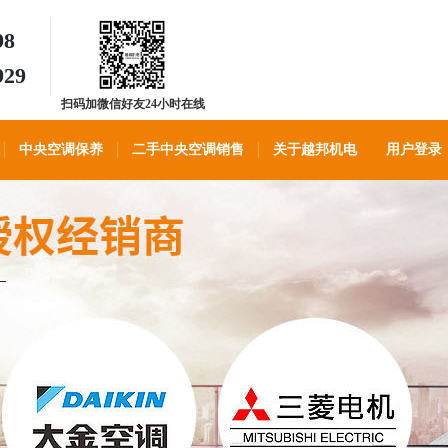
98
929
扫码加微信好友24小时在线
客服
中央空调保养
二手中央空调销售
关于越邦机电
用户登录