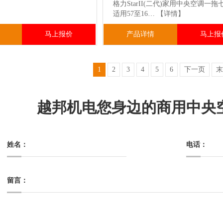
格力StarII(二代)家用中央空调一拖
适用57至16…
【详情】
马上报价
产品详情
马上报
1
2
3
4
5
6
下一页
末
越邦机电您身边的商用中央
姓名：
电话：
留言：