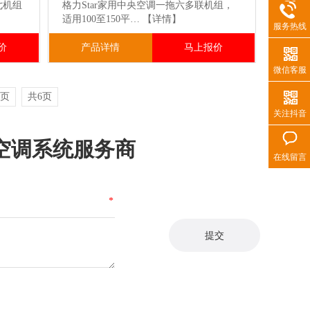
七机组
格力Star家用中央空调一拖六多联机组，
适用100至150平…
【详情】
服务热线
价
产品详情
马上报价
微信客服
页
共6页
关注抖音
空调系统服务商
在线留言
*