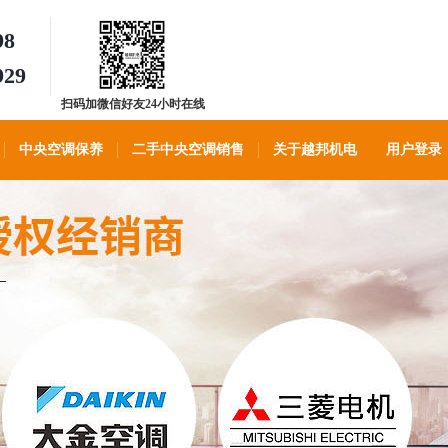
98
929
扫码加微信好友24小时在线
客服
中央空调保养
二手中央空调销售
关于越邦机电
用户登录