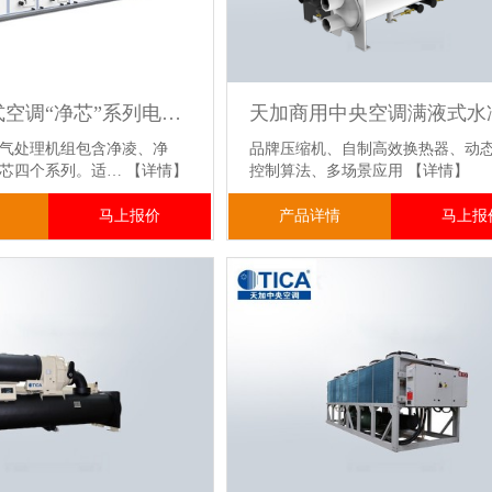
天加组合式空调“净芯”系列电子厂洁净区使用 洁净型MAU大风量
气处理机组包含净凌、净
品牌压缩机、自制高效换热器、动
净芯四个系列。适…
【详情】
控制算法、多场景应用
【详情】
马上报价
产品详情
马上报