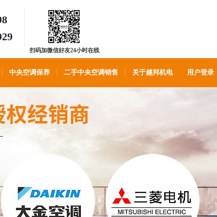
98
929
扫码加微信好友24小时在线
客服
中央空调保养
二手中央空调销售
关于越邦机电
用户登录