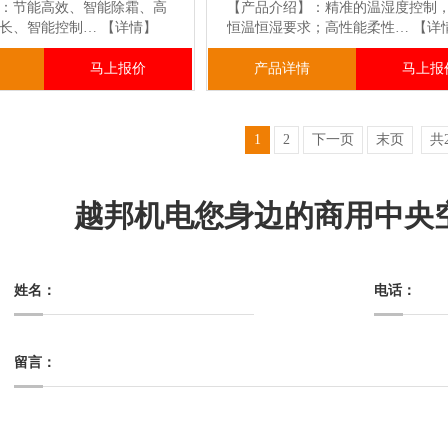
：节能高效、智能除霜、高
【产品介绍】：精准的温湿度控制
命长、智能控制…
【详情】
恒温恒湿要求；高性能柔性…
【详
马上报价
产品详情
马上报
1
2
下一页
末页
共
越邦机电您身边的商用中央
姓名：
电话：
留言：