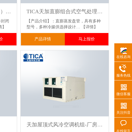
TICA天加风冷螺杆式冷（热）水机组
TICA天加直膨组合式空气处理机组
半封闭
【产品介绍】：直膨蒸发盘管，具有多种
情】
型号，多种冷媒供选择设计…
【详情】
价
产品详情
马上报价
在线咨询
服务热线
微信客服
关注抖音
天加屋顶式风冷空调机组-厂房车间用中央空调
在线留言