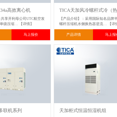
134a高效离心机
:共享开利母公司UTC航空发
【产品介绍】：采用国际知名品牌
术单级压缩…
【详情】
螺杆压缩机水侧换热器逆流…
【详
马上报价
产品详情
马上报
S多联机系列
天加柜式恒温恒湿机组