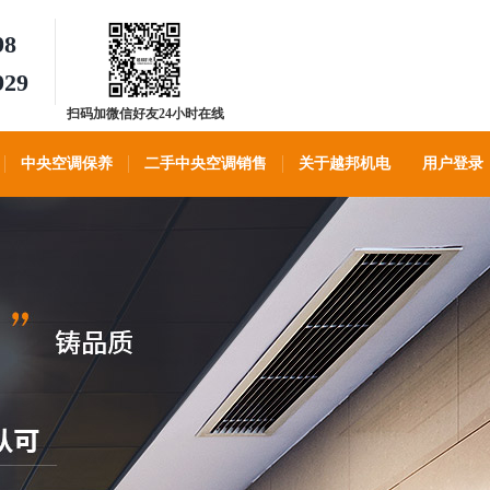
98
929
扫码加微信好友24小时在线
客服
中央空调保养
二手中央空调销售
关于越邦机电
用户登录