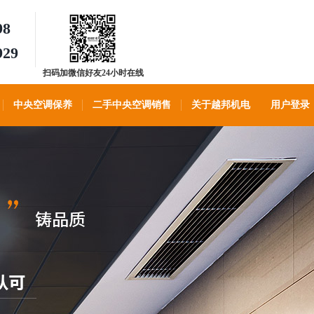
98
929
扫码加微信好友24小时在线
客服
中央空调保养
二手中央空调销售
关于越邦机电
用户登录