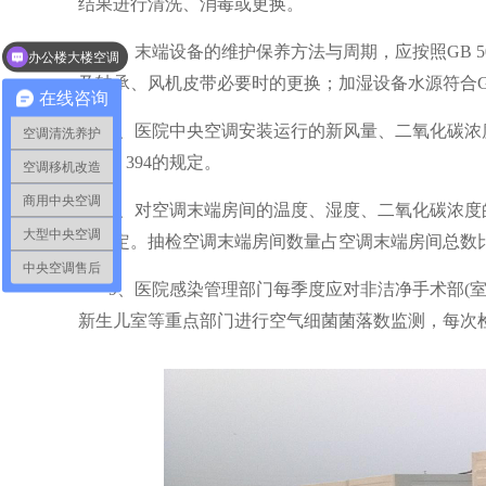
结果进行清洗、消毒或更换。
办公楼大楼空调
6、末端设备的维护保养方法与周期，应按照GB 
中央空调工程
及轴承、风机皮带必要时的更换；加湿设备水源符合GB
在线咨询
7、医院中央空调安装运行的新风量、二氧化碳浓度、
空调清洗养护
及WS 394的规定。
空调移机改造
商用中央空调
8、对空调末端房间的温度、湿度、二氧化碳浓度的抽检
大型中央空调
的规定。抽检空调末端房间数量占空调末端房间总数比
中央空调售后
9、医院感染管理部门每季度应对非洁净手术部(
新生儿
室等重点部门进行空气细菌菌落数监测，
每次