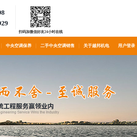
98
929
扫码加微信好友24小时在线
客服
中央空调保养
二手中央空调销售
关于越邦机电
用户登录