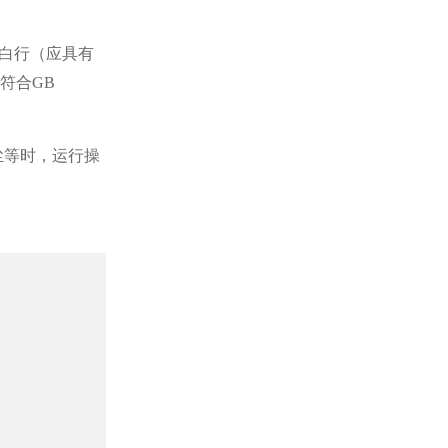
，应白行（应具有
其符合GB
尘等时，运行操