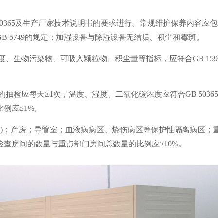
50365及生产厂家技术说明书的要求进行。常规维护保养内容应
 5749的规定；加湿设备与除湿设备无结垢、积尘和霉斑。
生物污染物、可吸入颗粒物、积尘量等指标，应符合GB 15982、
应每天≥1次，温度、湿度、二氧化碳浓度应符合GB 50365及GB
例应≥1%。
室)；产房；导管室；血液病病区、烧伤病区等保护性隔离病区；
检查房间的数量与重点部门房间总数量的比例应≥10%。