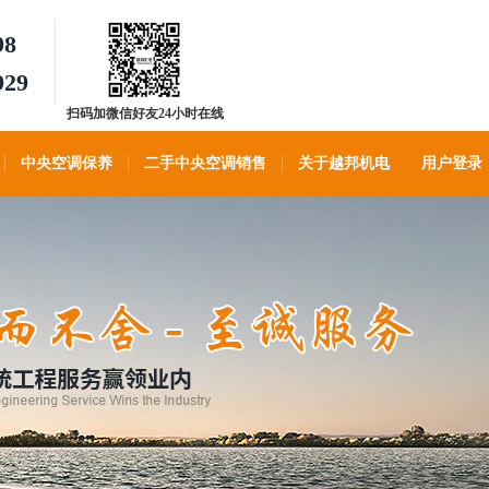
98
929
扫码加微信好友24小时在线
客服
中央空调保养
二手中央空调销售
关于越邦机电
用户登录