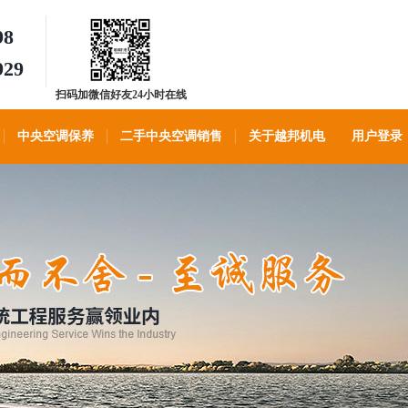
98
929
扫码加微信好友24小时在线
客服
中央空调保养
二手中央空调销售
关于越邦机电
用户登录