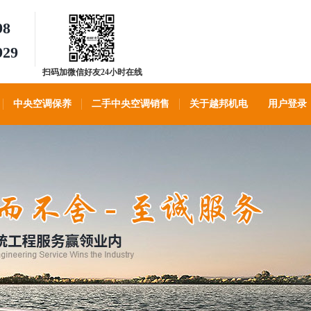
98
929
扫码加微信好友24小时在线
客服
中央空调保养
二手中央空调销售
关于越邦机电
用户登录