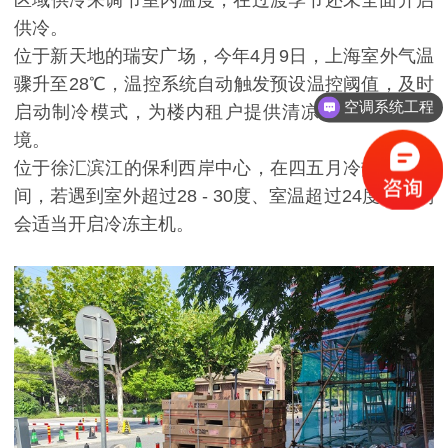
区域供冷来调节室内温度，在过渡季节还未全面开启
供冷。
位于新天地的瑞安广场，今年4月9日，上海室外气温
骤升至28℃，温控系统自动触发预设温控阈值，及时
空调系统工程
启动制冷模式，为楼内租户提供清凉宜人的办公环
境。
位于徐汇滨江的保利西岸中心，在四五月冷热过渡期
间，若遇到室外超过28 - 30度、室温超过24度时，则
会适当开启冷冻主机。