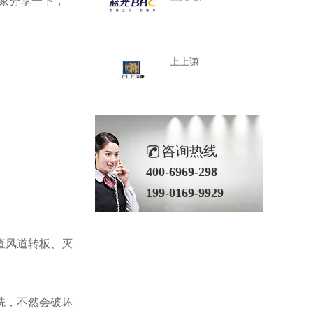
家分享一下，
上上谦
咨询热线
400-6969-298
199-0169-9929
查风道转板
、灭
洗，不然会破坏