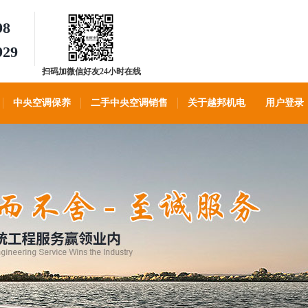
98
929
扫码加微信好友24小时在线
客服
中央空调保养
二手中央空调销售
关于越邦机电
用户登录