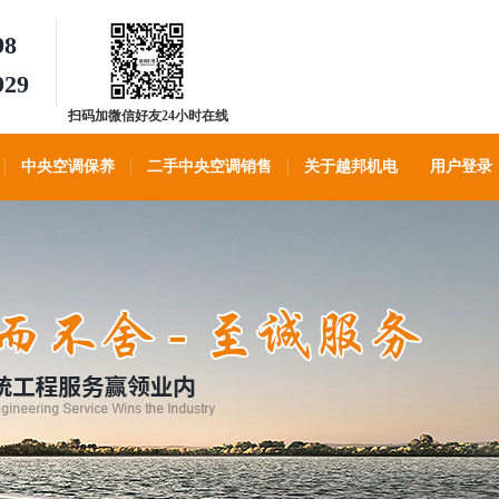
98
929
扫码加微信好友24小时在线
客服
中央空调保养
二手中央空调销售
关于越邦机电
用户登录