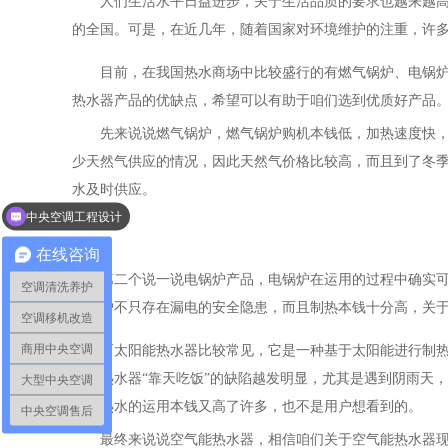
人们生活水平日益进步，关于生活品质的要求也越来越
的全国。可是，在近几年，随着国家对环境维护的注重，许
目前，在我国热水商场中比较盛行的有燃气锅炉、电锅
热水器产品的优缺点，希望可以有助于咱们选到优质好产品
先来说说燃气锅炉，燃气锅炉购机本钱低，加热速度快
少天然气供应的情况，因此天然气价格比较高，而且到了冬
水及时供应。
中央空调工程设计
在线咨询
第二个说一说电锅炉产品，电锅炉在运用的过程中确实可
空调清洗养护
电锅炉不只存在漏电的安全隐患，而且制热本钱十分高，关
空调移机改造
商用中央空调
而太阳能热水器比较常见，它是一种基于太阳能进行制
阳能热水器“靠天吃饭”的缺陷越发明显，尤其是遇到阴雨天
大型中央空调
来，热水的运用本钱又高了许多，也不是用户想看到的。
中央空调售后
最终来说说空气能热水器，相信咱们关于空气能热水器现