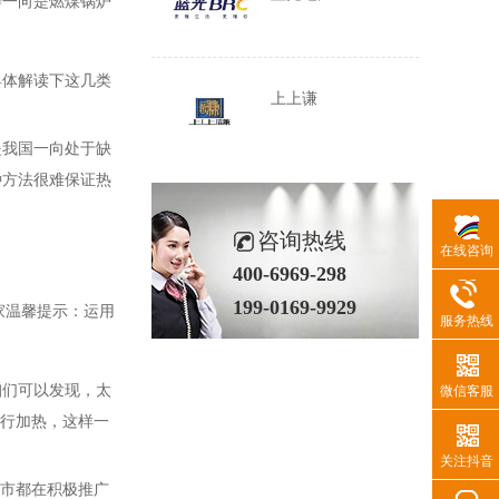
畴一向是燃煤锅炉
具体解读下这几类
上上谦
是我国一向处于缺
种方法很难保证热
咨询热线
在线咨询
400-6969-298
199-0169-9929
家温馨提示：运用
服务热线
咱们可以发现，太
微信客服
进行加热，这样一
关注抖音
地市都在积极推广