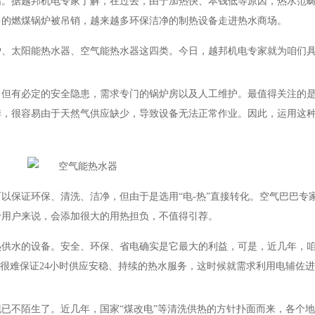
高。据越邦机电专家了解，在过去，由于加热快、本钱低等原因，热水范
多的燃煤锅炉被吊销，越来越多环保洁净的制热设备走进热水商场。
炉、太阳能热水器、空气能热水器这四类。今日，越邦机电专家就为咱们
。
，但有必定的安全隐患，需求专门的锅炉房以及人工维护。最值得关注的
季，很容易由于天然气供应缺少，导致设备无法正常作业。因此，运用这
以保证环保、清洗、洁净，但由于是选用“电-热”直接转化。空气巴巴专
于用户来说，会添加很大的用热担负，不值得引荐。
热供水的设备。安全、环保、省电确实是它最大的利益，可是，近几年，
，很难保证24小时供应安稳、持续的热水服务，这时候就需求利用电辅佐
已不陌生了。近几年，国家“煤改电”等清洗供热的方针扑面而来，各个