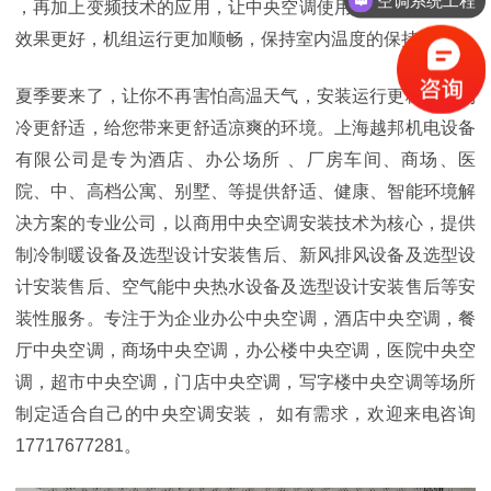
空调系统工程
，再加上变频技术的应用，让中央空调使用效率更高，节能
效果更好
，机组运行更加顺畅，
保持
室内温度
的
保持凉爽。
夏季要来了，让你不再害怕高温天气，安装
运行更稳定、制
冷更舒适
，给您带来更舒适凉爽的环境。
上海越邦机电设备
有限公司是专为酒店、办公场所
、
厂房车间、商场、医
院、
中、高档公寓、别墅、等提供舒适、健康、智能环境解
决方案的专业公司，以商用中央空调安装技术为核心，提供
制冷制暖设备及选型设计安装售后、新风排风设备及选型设
计安装售后、空气能中央热水设备及选型设计安装售后等安
装性服务。专注于为企业办公中央空调，酒店中央空调，餐
厅中央空调，商场中央空调，办公楼中央空调，医院中央空
调，超市中央空调，门店中央空调，写字楼中央空调等场所
制定适合自己的中央空调安装，
如有需求，欢迎来电咨询
17717677281
。